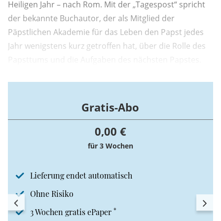
Heiligen Jahr – nach Rom. Mit der „Tagespost“ spricht
der bekannte Buchautor, der als Mitglied der
Päpstlichen Akademie für das Leben den Papst jedes
Jahr wenigstens kurz getroffen hat, über die Rolle des
Papsttums und die Aufgaben des nächsten Papstes.
Gratis-Abo
0,00 €
für 3 Wochen
Lieferung endet automatisch
Ohne Risiko
*
3 Wochen gratis ePaper