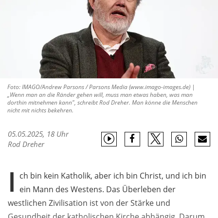
Foto: IMAGO/Andrew Parsons / Parsons Media (www.imago-images.de) |
„Wenn man an die Ränder gehen will, muss man etwas haben, was man
dorthin mitnehmen kann", schreibt Rod Dreher. Man könne die Menschen
nicht mit nichts bekehren.
05.05.2025, 18 Uhr
Rod Dreher
I
ch bin kein Katholik, aber ich bin Christ, und ich bin
ein Mann des Westens. Das Überleben der
westlichen Zivilisation ist von der Stärke und
Gesundheit der katholischen Kirche abhängig. Darum