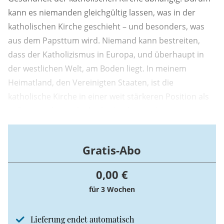
kann es niemanden gleichgültig lassen, was in der
katholischen Kirche geschieht – und besonders, was
aus dem Papsttum wird. Niemand kann bestreiten,
dass der Katholizismus in Europa, und überhaupt in
der westlichen Welt, am Boden liegt. In meinem
Heimatland, den Vereinigten Staaten, ist die
katholische Kirche in einer weit stärkeren Position als
in Europa, dennoch gleicht die dortige Situation einem
Potemkinschen Dorf. Eine Studie des Pew Research
Center von 2024 ergab, dass die katholische Kirche
Gratis-Abo
jährlich für 100 Mitglieder, die sie ...
0,00 €
für 3 Wochen
Lieferung endet automatisch