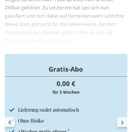
Zölibat gehören. Zu Letzterem hat Leo sich nun
geäußert und sich dabei auf bemerkenswert schlichte
Weise stark gemacht für die Lebensweise, die dem
Priestertum den Rahmen gibt, in dem es sich der
Berufung gemäß entfalten kann.
Gratis-Abo
0,00 €
für 3 Wochen
Lieferung endet automatisch
Ohne Risiko
*
3 Wochen gratis ePaper