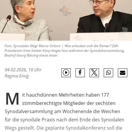
Foto: Synodaler Weg/ Marco Orlovic | Was erlauben sich die Römer? ZdK-
Präsidentin Irme Stetter-Karp klagte laut während der Synodalversammlung,
Bischof Georg Bätzing etwas leiser.
04.02.2026, 10 Uhr
Regina Einig
M
it hauchdünnen Mehrheiten haben 177
stimmberechtigte Mitglieder der sechsten
Synodalversammlung am Wochenende die Weichen
für die synodale Praxis nach dem Ende des Synodalen
Wegs gestellt. Die geplante Synodalkonferenz soll die