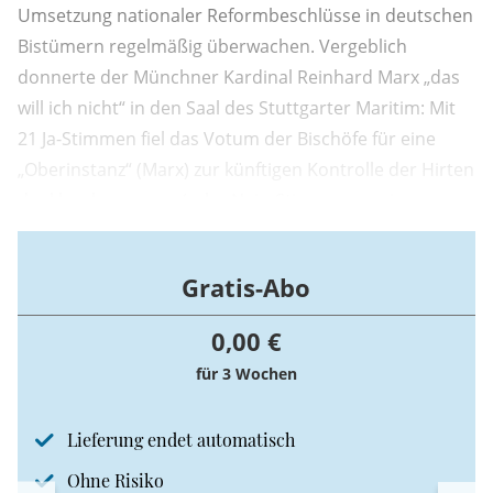
Umsetzung nationaler Reformbeschlüsse in deutschen
Bistümern regelmäßig überwachen. Vergeblich
donnerte der Münchner Kardinal Reinhard Marx „das
will ich nicht“ in den Saal des Stuttgarter Maritim: Mit
21 Ja-Stimmen fiel das Votum der Bischöfe für eine
„Oberinstanz“ (Marx) zur künftigen Kontrolle der Hirten
denkbar knapp aus (zehn Nein-Stimmen, zwei
Enthaltungen).
Gratis-Abo
0,00 €
für 3 Wochen
Lieferung endet automatisch
Ohne Risiko