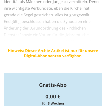
Identität als Mädchen oder Junge zu vermitteln. Denn
ihre wichtigste Verbündete, eben die Kirche, hat
gerade die Segel gestrichen. Alles ist gottgewollt
Endgültig beschlossen haben die Synodalen eine
Änderung der „Grundordnung des kirchlichen
Dienstes“ sowie ein Votum für die „lehramtliche
Neubewertung von Homosexualität“. Man braucht kein
Schwarzseher zu sein, um zu wissen, dass damit die
Hinweis: Dieser Archiv-Artikel ist nur für unsere
Umdeutung von Homosexualität als gottgewollte
Digital-Abonnenten verfügbar.
Variante der Geschlechtlichkeit an vielen Orten ...
Gratis-Abo
0,00 €
für 3 Wochen