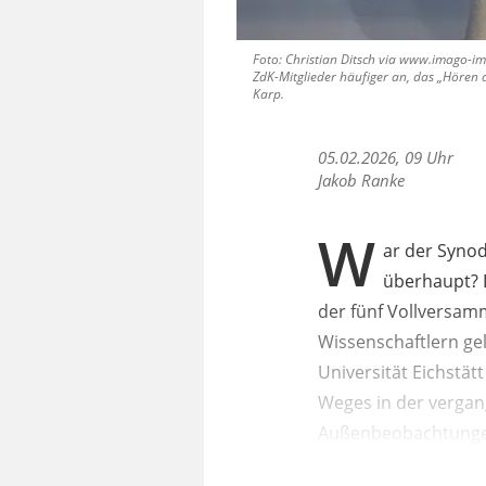
Foto: Christian Ditsch via www.imago-i
ZdK-Mitglieder häufiger an, das „Hören a
Karp.
05.02.2026, 09 Uhr
Jakob Ranke
W
ar der Synod
überhaupt? 
der fünf Vollversam
Wissenschaftlern ge
Universität Eichstät
Weges in der vergan
Außenbeobachtungen 