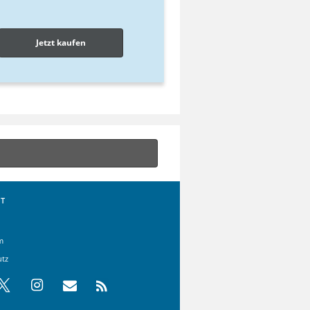
Jetzt kaufen
T
m
utz