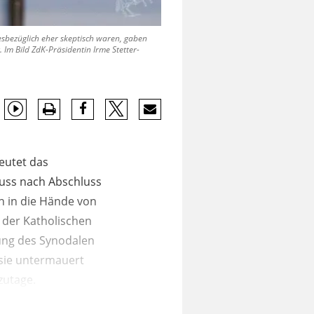
esbezüglich eher skeptisch waren, gaben
 Im Bild ZdK-Präsidentin Irme Stetter-
eutet das
uss nach Abschluss
 in die Hände von
 der Katholischen
lung des Synodalen
 sie untermauert
zutage.