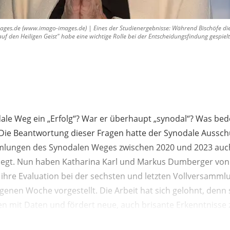
mages.de (www.imago-images.de) | Eines der Studienergebnisse: Während Bischöfe di
uf den Heiligen Geist" habe eine wichtige Rolle bei der Entscheidungsfindung gespielt.
ale Weg ein „Erfolg“? War er überhaupt „synodal“? Was bed
Die Beantwortung dieser Fragen hatte der Synodale Aussch
mlungen des Synodalen Weges zwischen 2020 und 2023 auch
legt. Nun haben Katharina Karl und Markus Dumberger von
t ihre Evaluation bei der sechsten und letzten Vollversamm
genen Woche vorgestellt. Die Arbeit hat sich gelohnt, denn
mit Daten und fördert neue, auch brisante Erkenntnisse 