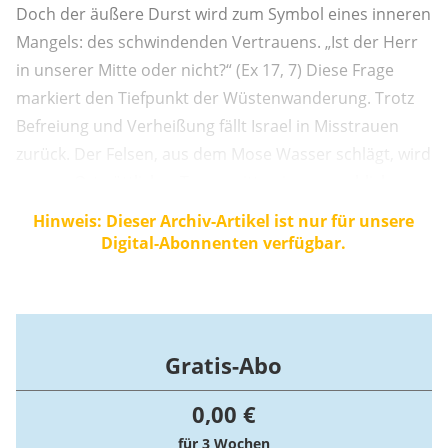
Doch der äußere Durst wird zum Symbol eines inneren
Mangels: des schwindenden Vertrauens. „Ist der Herr
in unserer Mitte oder nicht?“ (Ex 17, 7) Diese Frage
markiert den Tiefpunkt der Wüstenwanderung. Trotz
Befreiung und Verheißung fällt Israel in Misstrauen
zurück. Der Felsen, aus dem Mose Wasser schlägt, wird
so zum Ort göttlicher Treue mitten im menschlichen
Zweifel.
Hinweis: Dieser Archiv-Artikel ist nur für unsere
Digital-Abonnenten verfügbar.
Gratis-Abo
0,00 €
für 3 Wochen