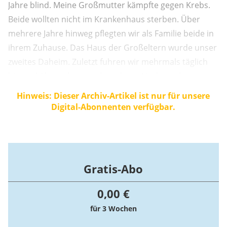
Jahre blind. Meine Großmutter kämpfte gegen Krebs.
Beide wollten nicht im Krankenhaus sterben. Über
mehrere Jahre hinweg pflegten wir als Familie beide in
ihrem Zuhause. Das Haus der Großeltern wurde unser
zweites Daheim. Zuletzt fuhren wir mehrmals täglich
hin und übernahmen schon davor Nachtwachen an
ihren Betten.
Hinweis: Dieser Archiv-Artikel ist nur für unsere
Digital-Abonnenten verfügbar.
Gratis-Abo
0,00 €
für 3 Wochen