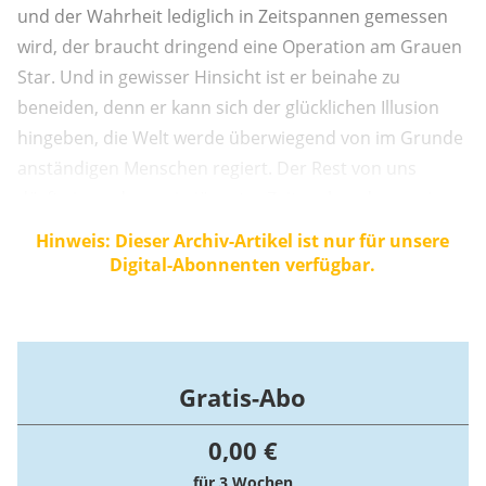
und der Wahrheit lediglich in Zeitspannen gemessen
wird, der braucht dringend eine Operation am Grauen
Star. Und in gewisser Hinsicht ist er beinahe zu
beneiden, denn er kann sich der glücklichen Illusion
hingeben, die Welt werde überwiegend von im Grunde
anständigen Menschen regiert. Der Rest von uns
dürfte irgendwann in jüngster Zeit mehr oder weniger
abrupt und schmerzhaft dem Reich der Träume
Hinweis: Dieser Archiv-Artikel ist nur für unsere
entrissen worden sein. Eigentlich sollte ein Christ nicht
Digital-Abonnenten verfügbar.
überrascht sein. Die ...
Gratis-Abo
0,00 €
für 3 Wochen