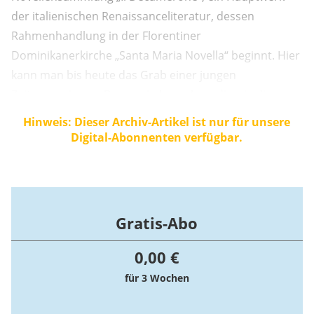
der italienischen Renaissanceliteratur, dessen
Rahmenhandlung in der Florentiner
Dominikanerkirche „Santa Maria Novella“ beginnt. Hier
kann man bis heute das Grab einer jungen
Zeitgenossin von Boccaccio besuchen, die wie dieser
die Pestzeit überlebte: das Grab der seligen Villana de
Hinweis: Dieser Archiv-Artikel ist nur für unsere
Bottis, deren Gedenktag die Kirche am 29. Januar
Digital-Abonnenten verfügbar.
feiert.
Gratis-Abo
0,00 €
für 3 Wochen