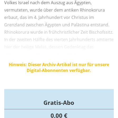
Volkes Israel nach dem Auszug aus Ägypten,
vermuteten, wurde über dem antiken Rhinokorura
erbaut, das im 4. Jahrhundert vor Christus im
Grenzland zwischen Ägypten und Palästina entstand.
Rhinokorura wurde in frühchristlicher Zeit Bischofssitz.
In der zweiten Hälfte des vierten Jahrhunderts amtierte
hier der heilige Melas, dessen Gedenktag das
„Martyrologium Romanum“ am 16. Januar verzeichnet.
Hinweis: Dieser Archiv-Artikel ist nur für unsere
Digital-Abonnenten verfügbar.
Gratis-Abo
0,00 €