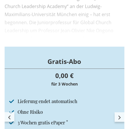
Church Leadership Academy“ an der Ludwig-
Maximilians-Universität München einig – hat erst
begonnen. Die Juniorprofessur für Global Church
Leadership um Professor Jean-Olivier Nke Ongono
hatte kürzlich zum Jubiläum eingeladen. Das Ergebnis:
Ernüchterung und Aufbruch, aber auch eine Kirche,
die ihre ungelösten Kernfragen beharrlich umkreist.
Gratis-Abo
0,00 €
für 3 Wochen
Lieferung endet automatisch
Ohne Risiko
*
3 Wochen gratis ePaper