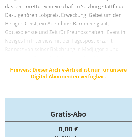
das der Loretto-Gemeinschaft in Salzburg stattfinden.
Dazu gehören Lobpreis, Erweckung, Gebet um den
Heiligen Geist, ein Abend der Barmherzigkeit,
Gottesdienste und Zeit für Freundschaften. Event in
Neviges Im Interview mit der Tagespost erzählt
Rannetz von seiner Bekehrung in Medjugorie und
warum er seitdem dafür brennt, „dass Menschen, vor
allem Fernstehende der Kirche, eine Erfahrung der
Hinweis: Dieser Archiv-Artikel ist nur für unsere
Liebe Gottes machen“. Für das Event in Neviges
Digital-Abonnenten verfügbar.
trommelte er seine gläubigen ...
Gratis-Abo
0,00 €