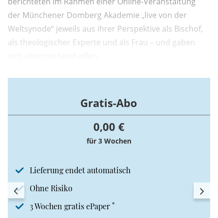
berichteten im Rahmen einer Online-Veranstaltung
der Münchener Domberg Akademie „live von der
Weltsynode“ jeweils aus ihrer Perspektive als Bischof,
als theologischer Experte und als Frau – und gaben
sich überraschend offen.
Gratis-Abo
0,00 €
für 3 Wochen
Lieferung endet automatisch
Ohne Risiko
*
3 Wochen gratis ePaper