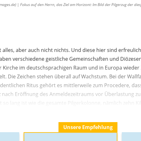
ges.de) | Fokus auf den Herrn, das Ziel am Horizont: Im Bild der Pilgerzug der dies
t alles, aber auch nicht nichts. Und diese hier sind erfreul
en verschiedene geistliche Gemeinschaften und Diözesen 
er Kirche im deutschsprachigen Raum und in Europa wiede
. Die Zeichen stehen überall auf Wachstum. Bei der Wallfa
dentlichen Ritus gehört es mittlerweile zum Procedere, das
 nach Eröffnung des Anmeldezeitraums vor Überlastung 
lt so lang ist wie die gesamte Pilgerkolonne, nämlich zehn K
Unsere Empfehlung