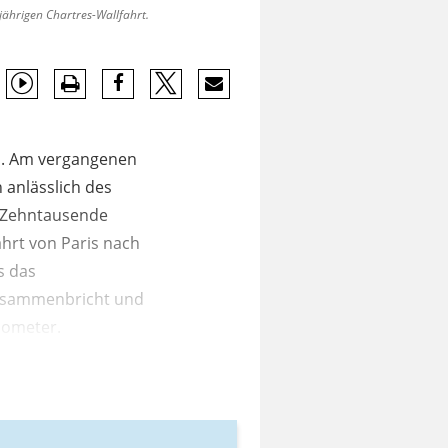
jährigen Chartres-Wallfahrt.
ich. Am vergangenen
anlässlich des
r Zehntausende
hrt von Paris nach
s das
zusammenbricht und
ilometer.