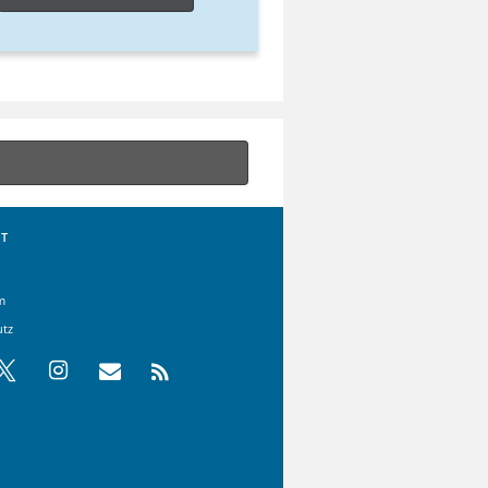
T
m
utz