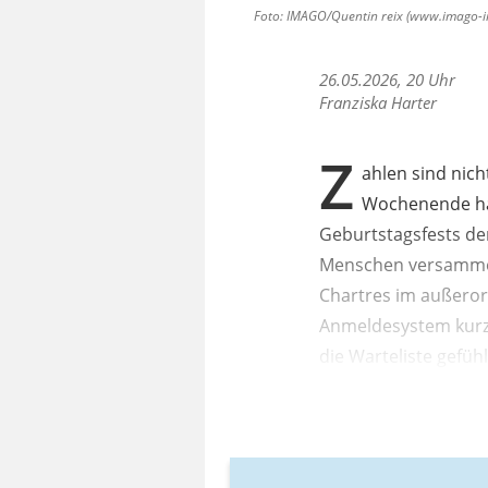
Foto: IMAGO/Quentin reix (www.imago-ima
26.05.2026, 20 Uhr
Franziska Harter
Z
ahlen sind nich
Wochenende hab
Geburtstagsfests d
Menschen versammelt
Chartres im außeror
Anmeldesystem kurz
die Warteliste gefüh