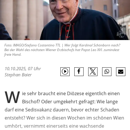
Foto: IMAGO/Stefano Costantino TTL | Wer folgt Kardinal Schönborn nach?
Bei der Wahl des nächsten Wiener Erzbischofs hat Papst Leo XVI. zumindest
freie Hand.
10.10.2025, 07 Uhr
Stephan Baier
W
ie sehr braucht eine Diözese eigentlich einen
Bischof? Oder umgekehrt gefragt: Wie lange
darf eine Sedisvakanz dauern, bevor echter Schaden
entsteht? Wer sich in diesen Wochen im schönen Wien
umhört, vernimmt einerseits eine wachsende