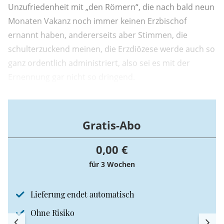
Unzufriedenheit mit „den Römern“, die nach bald neun
Monaten Vakanz noch immer keinen Erzbischof
ernannt haben, andererseits aber Stimmen, die
schulterzuckend meinen, die Erzdiözese werde auch so
ganz ordentlich administriert, also sei es mit der
Ernennung gar nicht so dringend.
Gratis-Abo
0,00 €
für 3 Wochen
Lieferung endet automatisch
Ohne Risiko