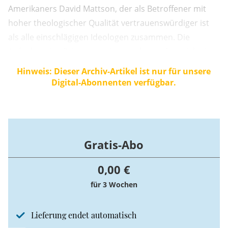
Amerikaners David Mattson, der als Betroffener mit
hoher theologischer Qualität vertrauenswürdiger ist
als alle einschlägigen Ideologen zusammen. Die
Aufnahme ins Priesterseminar verlangt, dass sich ein
Mann in natürlicher Weise zu seiner Geschlechtlichkeit
Hinweis: Dieser Archiv-Artikel ist nur für unsere
moralisch verhält und mit der Gnade in der Lage ist,
Digital-Abonnenten verfügbar.
das Versprechen zu erfüllen, ...
Gratis-Abo
0,00 €
für 3 Wochen
Lieferung endet automatisch