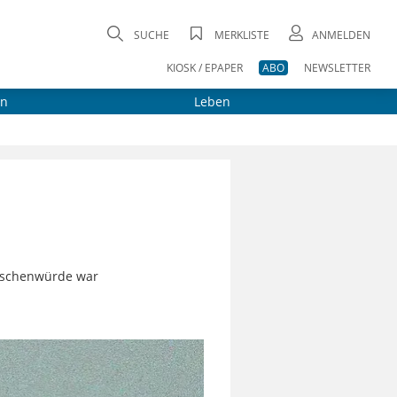
SUCHE
MERKLISTE
ANMELDEN
KIOSK / EPAPER
ABO
NEWSLETTER
on
Leben
enschenwürde war