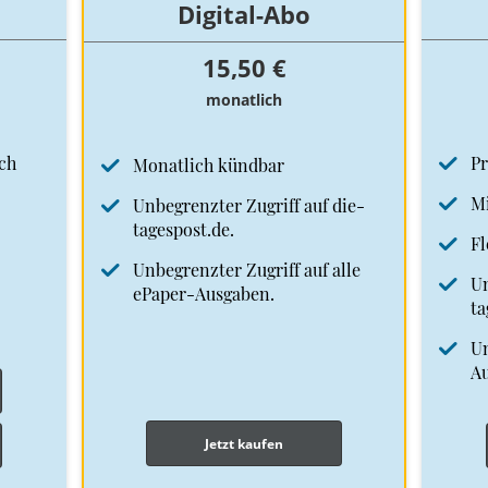
Digital-Abo
15,50 €
monatlich
ch
Pr
Monatlich kündbar
Mi
Unbegrenzter Zugriff auf die-
tagespost.de.
Fl
Unbegrenzter Zugriff auf alle
Un
ePaper-Ausgaben.
ta
Un
A
Jetzt kaufen