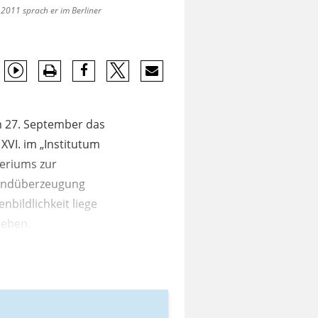
2011 sprach er im Berliner
m 27. September das
XVI. im „Institutum
teriums zur
Grundüberzeugung
bildlichkeit liege
leben.