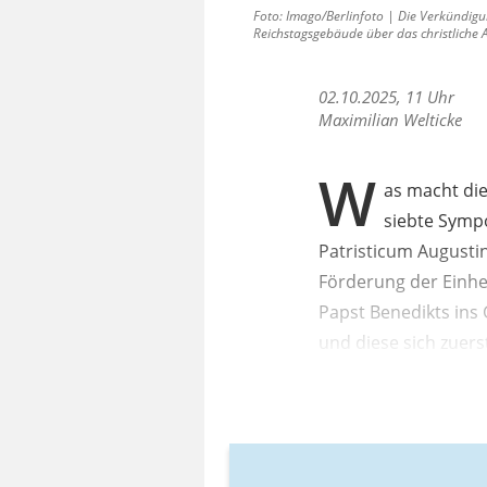
Foto: Imago/Berlinfoto | Die Verkündig
Reichstagsgebäude über das christliche 
02.10.2025, 11 Uhr
Maximilian Welticke
W
as macht di
siebte Sympo
Patristicum Augustin
Förderung der Einhe
Papst Benedikts ins 
und diese sich zuers