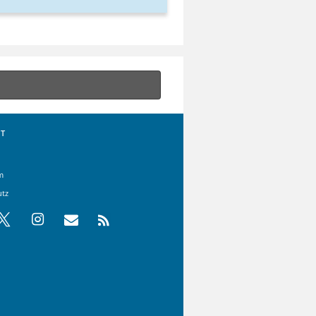
T
m
utz