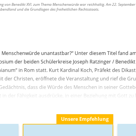
ung von Benedikt XVI. zum Thema Menschenwürde war reichhaltig. Am 22. September 
Abendland und die Grundlagen des freiheitlichen Rechtsstaats.
e Menschenwürde unantastbar?“ Unter diesem Titel fand a
sium der beiden Schülerkreise Joseph Ratzinger / Benedikt 
ianum“ in Rom statt. Kurt Kardinal Koch, Präfekt des Dikas
it der Christen, eröffnete die Veranstaltung und rief die 
Gedächtnis, dass die Würde des Menschen in seiner Gotteben
t in der Fähigkeit ausdrücke, in einer Beziehung mit Gott zu 
Unsere Empfehlung