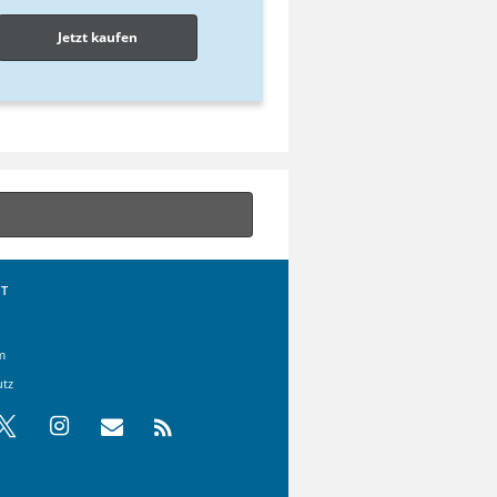
Jetzt kaufen
T
m
utz