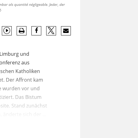
r als quantité négligeable. Jeder, der
g.
 Limburg und
onferenz aus
tschen Katholiken
et. Der Affront kam
re wurden vor und
ziert. Das Bistum
site. Stand zunächst
änderte sich der ...