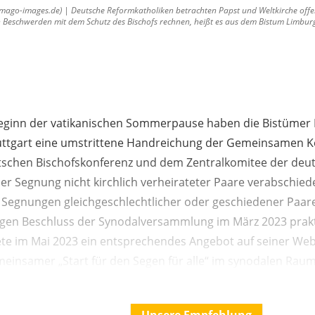
go-images.de) | Deutsche Reformkatholiken betrachten Papst und Weltkirche offenba
n Beschwerden mit dem Schutz des Bischofs rechnen, heißt es aus dem Bistum Limbur
Beginn der vatikanischen Sommerpause haben die Bistümer
uttgart eine umstrittene Handreichung der Gemeinsamen K
tschen Bischofskonferenz und dem Zentralkomitee der deu
 der Segnung nicht kirchlich verheirateter Paare verabschied
 Segnungen gleichgeschlechtlicher oder geschiedener Paa
gen Beschluss der Synodalversammlung im März 2023 prakti
e im Mai 2023 ein entsprechendes Angebot auf seiner Web
meinsamer „Start für den Segen für alle“ im synodalen Raum, 