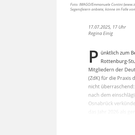
Foto: IMAGO/Emmanuele Contini (www.ima
Segensfeiern anbiete, könne im Falle vo
17.07.2025, 17 Uhr
Regina Einig
P
ünktlich zum 
Rottenburg-St
Mitgliedern der Deu
(ZdK) für die Praxis
nicht überraschend:
nach dem einschlägi
Osnabrück verkündet
das Jahr 2026 als ge