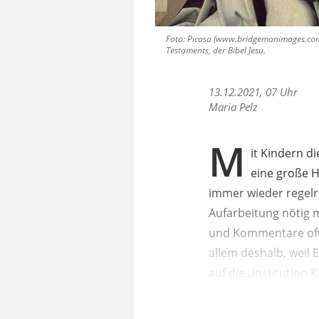
Foto: Picasa (www.bridgemanimages.com) 
Testaments, der Bibel Jesu.
13.12.2021, 07 Uhr
Maria Pelz
M
it Kindern 
eine große H
immer wieder regelr
Aufarbeitung nötig 
und Kommentare oftm
allem deshalb, weil 
auf die „Institution 