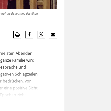
n auf die Bedeutung des Alten
n meisten Abenden
ganze Familie wird
 Gespräche und
gativen Schlagzeilen
r bedrücken, vor
 eine positive Sicht
 Epochen zieht.