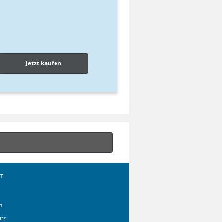
Jetzt kaufen
T
m
utz