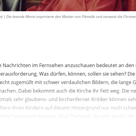
| Die lesende Maria inspririerte den Meister von Flémalle und verweist die Christe
die Nachrichten im Fernsehen anzuschauen bedeutet an de
erausforderung. Was dürfen, können, sollen sie sehen? Die 
echt zugemüllt mit schwer verdaulichen Bildern, die lange
machen. Dabei bekommt auch die Kirche ihr Fett weg. Die ne
als sehr glaubens- und kirchenferner Kritiker können seh
Eltern ihren Kindern auf diesem Hintergrund nur noch schwer
Kirche“ vermitteln können. Eine Thematik, die sich durch alle