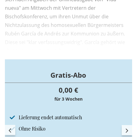
nueva" am Mittwoch mit Vertretern der
Bischofskonferenz, um ihren Unmut über die
Nichtzulassung des homosexuellen Bürgermeisters
Rubén García de Andrés zur Kommunion zu äußern.
Diese sei "klar verfassungswidrig". García gehört wie
die Ministerin der Sozialistischen Arbeiterpartei
Spaniens (PSOE) an.
Gratis-Abo
0,00 €
für 3 Wochen
Lieferung endet automatisch
Ohne Risiko