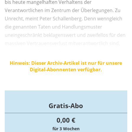
bis heute mangelhaften Verhaltens der
Verantwortlichen im Zentrum der Überlegungen. Zu
Unrecht, meint Peter Schallenberg. Denn wenngleich
die genannten Taten und Handlungsmuster
uneingeschränkt beklagenswert und zweifellos für den
massiven Vertrauensverlust mitverantwortlich sind,
haben sie gleichwohl nichts mit dem zu tun, was die
Kirche ist und was sie trotz aller Unvollkommenheit
Hinweis: Dieser Archiv-Artikel ist nur für unsere
einzelner zu bieten hat.
Digital-Abonnenten verfügbar.
Gratis-Abo
0,00 €
für 3 Wochen