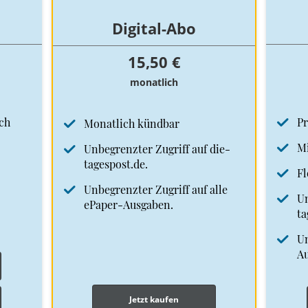
Digital-Abo
15,50 €
monatlich
ch
Pr
Monatlich kündbar
Mi
Unbegrenzter Zugriff auf die-
tagespost.de.
Fl
Unbegrenzter Zugriff auf alle
Un
ePaper-Ausgaben.
ta
Un
A
Jetzt kaufen