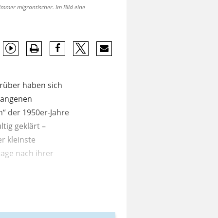
immer migrantischer. Im Bild eine
arüber haben sich
rgangenen
en“ der 1950er-Jahre
tig geklärt –
r kleinste
rage nach ihrer