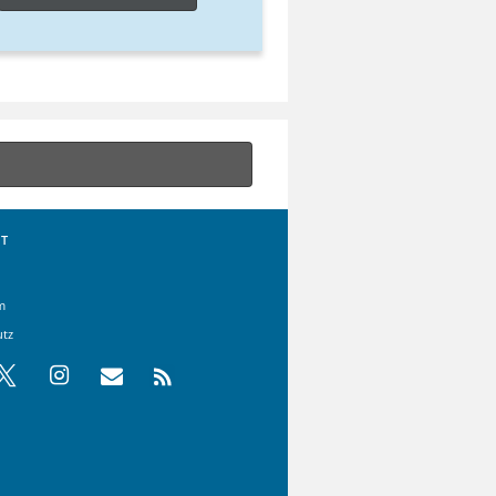
T
m
utz