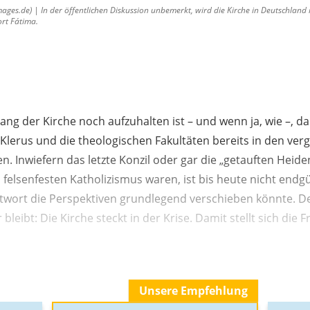
es.de) | In der öffentlichen Diskussion unbemerkt, wird die Kirche in Deutschland 
ort Fátima.
ang der Kirche noch aufzuhalten ist – und wenn ja, wie –, d
Klerus und die theologischen Fakultäten bereits in den ve
en. Inwiefern das letzte Konzil oder gar die „getauften Heid
s felsenfesten Katholizismus waren, ist bis heute nicht endgül
 Antwort die Perspektiven grundlegend verschieben könnte. De
eibt: Die Kirche steckt in der Krise. Damit stellt sich die F
Unsere Empfehlung