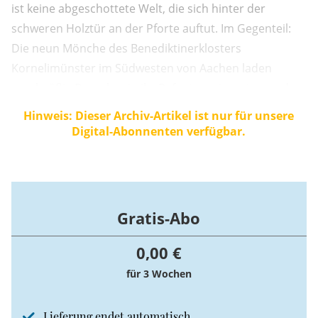
ist keine abgeschottete Welt, die sich hinter der
schweren Holztür an der Pforte auftut. Im Gegenteil:
Die neun Mönche des Benediktinerklosters
Kornelimünster im Südwesten von Aachen laden
regelmäßig Besucher in ihr Refugium ein, sei es zu den
Messen oder einem Besinnungswochenende. Abt
Hinweis: Dieser Archiv-Artikel ist nur für unsere
Friedhelm Tissen steht einem vergleichsweise jungen
Digital-Abonnenten verfügbar.
Kloster vor, das aber eine viel längere Tradition
aufweist.
Gratis-Abo
0,00 €
für 3 Wochen
Lieferung endet automatisch