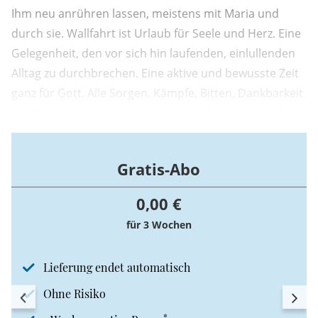
Ihm neu anrühren lassen, meistens mit Maria und
durch sie. Wallfahrt ist Urlaub für Seele und Herz. Eine
Gelegenheit, den vor sich hin laufenden, einlullenden
Alltag zu durchbrechen. Eine aktive und bewusste Zeit
ganz für Gott. Alle Sorgen, Kämpfe, Bitten, Dankbarkeit
auf den Weg zu nehmen, dem Herrn hinzuhalten. Die
körperliche Anstrengung, den Schweiß, die Hitze, den
Regen, die Widrigkeiten auszuhalten.
Gratis-Abo
0,00 €
für 3 Wochen
Lieferung endet automatisch
Ohne Risiko
*