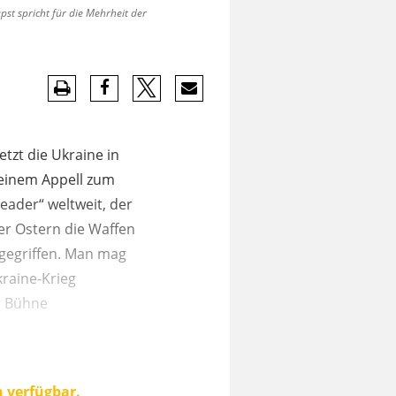
st spricht für die Mehrheit der
tzt die Ukraine in
 einem Appell zum
eader“ weltweit, der
ber Ostern die Waffen
fgegriffen. Man mag
kraine-Krieg
r Bühne
n verfügbar.