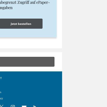
begrenzt Zugriff auf ePaper-
usgaben
Jetzt bestellen
T
m
utz