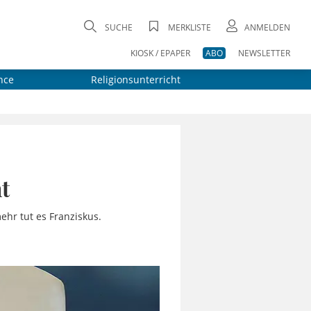
SUCHE
MERKLISTE
ANMELDEN
KIOSK / EPAPER
ABO
NEWSLETTER
nce
Religionsunterricht
t
hr tut es Franziskus.