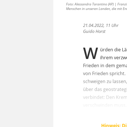
Foto: Alessandra Tarantino (AP) | Franz
Menschen in unseren Landen, die mit Ent
21.04.2022, 11 Uhr
Guido Horst
W
ürden die Lä
ihrem verzw
Frieden in dem gemar
von Frieden spricht.
schweigen zu lassen
über das geostrategi
verbindet: Den Krem
verschwinden muss.
Hinweis: Di