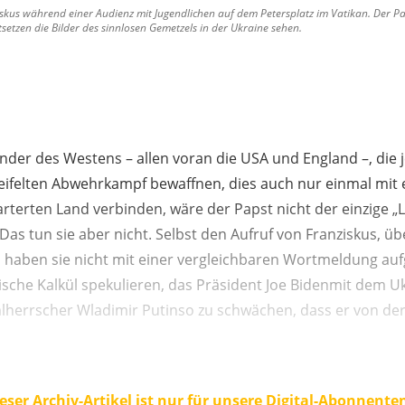
iskus während einer Audienz mit Jugendlichen auf dem Petersplatz im Vatikan. Der Pap
setzen die Bilder des sinnlosen Gemetzels in der Ukraine sehen.
nder des Westens – allen voran die USA und England –, die je
eifelten Abwehrkampf bewaffnen, dies auch nur einmal mit
terten Land verbinden, wäre der Papst nicht der einzige „L
 Das tun sie aber nicht. Selbst den Aufruf von Franziskus, ü
, haben sie nicht mit einer vergleichbaren Wortmeldung au
sche Kalkül spekulieren, das Präsident Joe Bidenmit dem U
lherrscher Wladimir Putinso zu schwächen, dass er von de
eser Archiv-Artikel ist nur für unsere Digital-Abonnente