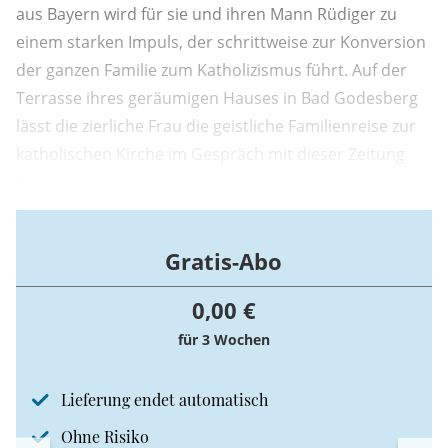
aus Bayern wird für sie und ihren Mann Rüdiger zu
einem starken Impuls, der schrittweise zur Konversion
der ganzen Familie zum Katholizismus führt. Auf der
Terrasse ihres geräumigen Hauses in Bad Godesberg
lässt die zierliche Frau die geistliche Familienreise zur
katholischen Kirche im Gespräch mit dieser Zeitung
Revue passieren.
Gratis-Abo
0,00 €
für 3 Wochen
Lieferung endet automatisch
Ohne Risiko