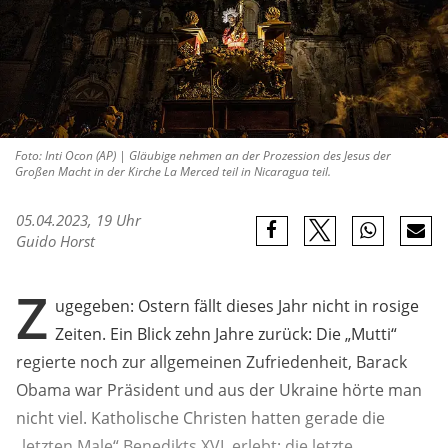
Foto: Inti Ocon (AP) | Gläubige nehmen an der Prozession des Jesus der
Großen Macht in der Kirche La Merced teil in Nicaragua teil.
05.04.2023, 19 Uhr
Guido Horst
Z
ugegeben: Ostern fällt dieses Jahr nicht in rosige
Zeiten. Ein Blick zehn Jahre zurück: Die „Mutti“
regierte noch zur allgemeinen Zufriedenheit, Barack
Obama war Präsident und aus der Ukraine hörte man
nicht viel. Katholische Christen hatten gerade die
„letzten Male“ Benedikts XVI. erlebt: die letzte