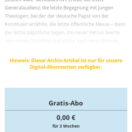
Generalaudienz, die letzte Begegnung mit jungen
Theologen, bei der der deutsche Papst von der
Konzilszeit erzählte, die letzte öffentliche Messe – dann
der letzte päpstliche Segen. Ein neuer Petrus feierte
sein erstes Osterfest und setzte auch neue Akzente,
der Name „Franziskus“ war Programm – im Sommer
2013 sollte er die Flüchtlingsinsel Lampedusa
Hinweis: Dieser Archiv-Artikel ist nur für unsere
besuchen. Wie dem auch sei. Schön war die Zeit.
Digital-Abonnenten verfügbar.
Gratis-Abo
0,00 €
für 3 Wochen