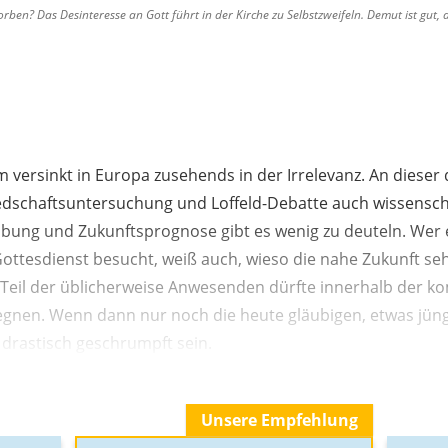
rben? Das Desinteresse an Gott führt in der Kirche zu Selbstzweifeln. Demut ist gut, 
 versinkt in Europa zusehends in der Irrelevanz. An dieser
edschaftsuntersuchung und Loffeld-Debatte auch wissenscha
ung und Zukunftsprognose gibt es wenig zu deuteln. Wer 
ottesdienst besucht, weiß auch, wieso die nahe Zukunft seh
r Teil der üblicherweise Anwesenden dürfte innerhalb der
segnen. Wenn dann nur noch die heute gläubigen, etwas jüng
 drastisch geschrumpft sein.
Unsere Empfehlung