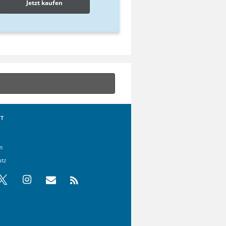
Jetzt kaufen
T
m
utz