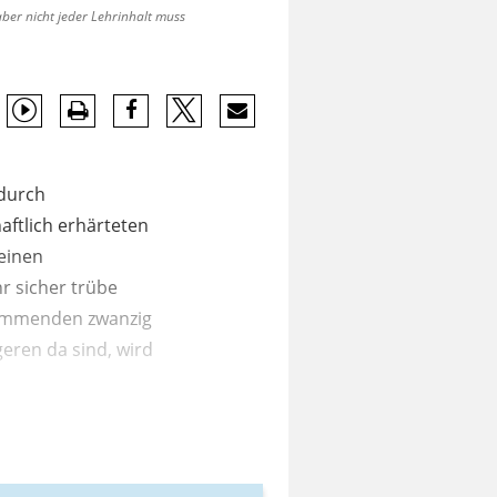
aber nicht jeder Lehrinhalt muss
 durch
ftlich erhärteten
einen
r sicher trübe
 kommenden zwanzig
eren da sind, wird