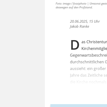
Foto: imago / fossiphoto | Umsonst gesto
deswegen auf den Prüfstand.
20.06.2025, 15 Uhr
Jakob Ranke
D
as Christentum
Kirchenmitgli
Gegenwartsbeschreib
durchschnittlichen G
aussieht: ein große
Jahre das Zeitliche 
die Kirche nochmals