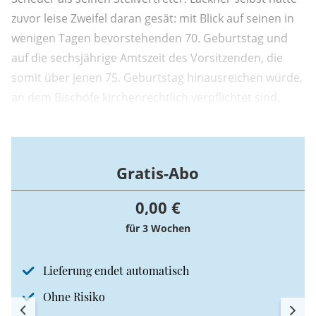
zuvor leise Zweifel daran gesät: mit Blick auf seinen in
wenigen Tagen bevorstehenden 70. Geburtstag und
auf die sechsjährige Amtszeit des Vorsitzenden, die
somit über jenen 75. Geburtstag hinausreichen würde,
an dem Bischöfe kirchenrechtlich verpflichtet sind,
dem Papst ihren Rücktritt anzubieten.
Gratis-Abo
0,00 €
für 3 Wochen
Lieferung endet automatisch
Ohne Risiko