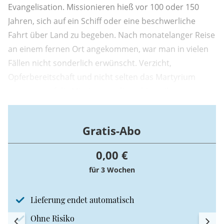
Evangelisation. Missionieren hieß vor 100 oder 150
Jahren, sich auf ein Schiff oder eine beschwerliche
Fahrt über Land zu begeben. Nach monatelanger Reise
an einem fernen Ort angekommen, war man in vielen
Fällen nicht sonderlich erwünscht. Verzicht,
Opferbereitschaft und nicht selten das Martyrium
warteten auf die Missionare, die es bis zu ihrem
Einsatzort schafften. Die Sozialen Medien machen es
möglich, ein internationales Publikum vom heimischen
Gratis-Abo
Schreibtisch aus zu erreichen.
0,00 €
für 3 Wochen
Lieferung endet automatisch
Ohne Risiko