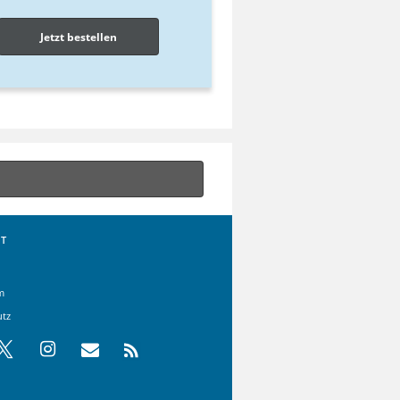
Jetzt bestellen
T
m
utz