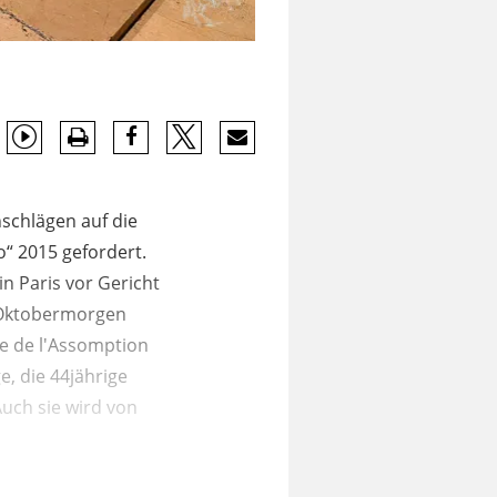
nschlägen auf die
o“ 2015 gefordert.
in Paris vor Gericht
m Oktobermorgen
me de l'Assomption
e, die 44jährige
Auch sie wird von