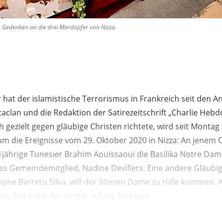
 Gedenken an die drei Mordopfer von Nizza.
 hat der islamistische Terrorismus in Frankreich seit den A
aclan und die Redaktion der Satirezeitschrift „Charlie Hebd
h gezielt gegen gläubige Christen richtete, wird seit Montag 
 um die Ereignisse vom 29. Oktober 2020 in Nizza: An jene
21jährige Tunesier Brahim Aouissaoui die Basilika Notre Da
tes Gemeindemitglied, Nadine Devillers. Eine andere Gläubig
one Barreto Silva, will der älteren Dame zu Hilfe kommen. 
n, flieht aus der Kirche auf die Terrasse ...