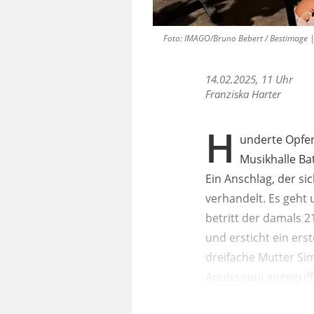
Foto: IMAGO/Bruno Bebert / Bestimage |
14.02.2025, 11 Uhr
Franziska Harter
H
underte Opfer
Musikhalle Bat
Ein Anschlag, der sic
verhandelt. Es geht
betritt der damals 
und ersticht ein ers
dreifache Mutter Sim
Aouissaoui angegriffe