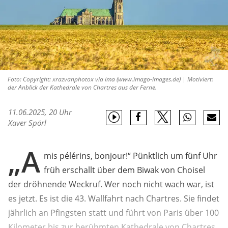
Foto: Copyright: xrazvanphotox via ima (www.imago-images.de) | Motiviert:
der Anblick der Kathedrale von Chartres aus der Ferne.
11.06.2025, 20 Uhr
Xaver Spörl
„A
mis pélérins, bonjour!“ Pünktlich um fünf Uhr
früh erschallt über dem Biwak von Choisel
der dröhnende Weckruf. Wer noch nicht wach war, ist
es jetzt. Es ist die 43. Wallfahrt nach Chartres. Sie findet
jährlich an Pfingsten statt und führt von Paris über 100
Kilometer bis zur berühmten Kathedrale von Chartres,