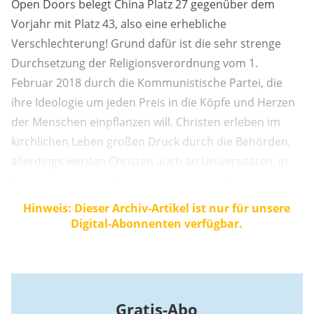
Open Doors belegt China Platz 27 gegenüber dem
Vorjahr mit Platz 43, also eine erhebliche
Verschlechterung! Grund dafür ist die sehr strenge
Durchsetzung der Religionsverordnung vom 1.
Februar 2018 durch die Kommunistische Partei, die
ihre Ideologie um jeden Preis in die Köpfe und Herzen
der Menschen einpflanzen will. Christen erleben im
kirchlichen Leben großen Druck durch die Behörden,
allerdings werden Christen auch an Universitäten, in
Schulen und am Arbeitsplatz immer häufiger bedrängt,
ihrem Glauben abzusagen. China ist ein großes Land,
Hinweis: Dieser Archiv-Artikel ist nur für unsere
so ist die Lage der Christen in verschiedenen Teilen
Digital-Abonnenten verfügbar.
des Landes sehr unterschiedlich. Auch ist manchen ...
Gratis-Abo