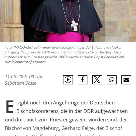
Foto: IMAGO/Michael Kremer (www.imago-images.de) | Reinhard Hauke,
Jahrgang 1953, wurde 1979 durch den damaligen Erfurter Bischof Hugo
Aufderbeck zum Priester geweiht. 2005 wurde er durch Papst Benedikt XVI.
zum Weihbischof ernannt.
11.06.2026, 09 Uhr
Sebastian Sasse
E
s gibt noch drei Angehörige der Deutschen
Bischofskonferenz, die in der DDR aufgewachsen
und dort auch zum Priester geweiht worden sind: der
Bischof von Magdeburg, Gerhard Feige, der Bischof