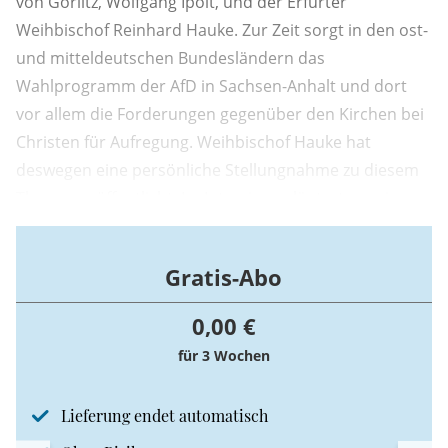
von Görlitz, Wolfgang Ipolt, und der Erfurter
Weihbischof Reinhard Hauke. Zur Zeit sorgt in den ost-
und mitteldeutschen Bundesländern das
Wahlprogramm der AfD in Sachsen-Anhalt und dort
vor allem die Forderungen gegenüber den Kirchen bei
Christen für Aufregung. Weihbischof Hauke hat
deswegen eine persönliche Stellungnahme zu diesem
Thema veröffentlicht. Im Interview erläutert er seine
Gründe.
Gratis-Abo
0,00 €
für 3 Wochen
Lieferung endet automatisch