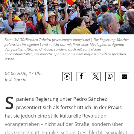
Foto: IMAGO/Richard Zubelzu (www.imago-images.de) | Die Regierung Sánchez
polarisiert im eigenen Land – nicht nur mit ihrer links-ideologischen Agenda
des gesellschaftlichen Umbaus, sondern auch mit zahlreichen
Korruptionsfällen, die manche Spanier von einem mafiosen System sprechen
lassen.
04.06.2026, 17 Uhr
José García
S
paniens Regierung unter Pedro Sánchez
präsentiert sich als fortschrittlich. In der Praxis
hat sie jedoch eine stille kulturelle Revolution
vorangetrieben – nicht auf der Straße, sondern über
das Gesetzblatt. Familie, Schule, Geschlecht, Sexualität,