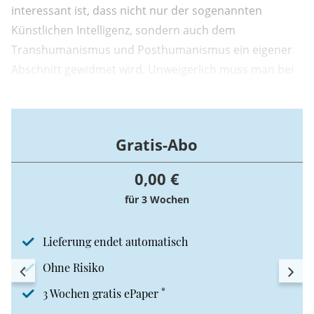
interessant ist, dass nicht nur der sogenannten
Künstlichen Intelligenz, sondern auch dem
Transhumanismus und Posthumanismus ein eigener
Abschnitt gewidmet wird. Unweigerlich muss man bei
den Warnungen des Heiligen Vaters an die Vision des
Unternehmens SpaceX denken, das am 12.
Gratis-Abo
0,00 €
für 3 Wochen
Lieferung endet automatisch
Ohne Risiko
*
3 Wochen gratis ePaper