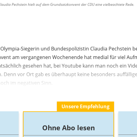
audia Pechstein hielt auf dem Grundsatzkonvent der CDU eine vielbeachtete Rede.
er Olympia-Siegerin und Bundespolizistin Claudia Pechstein 
ent am vergangenen Wochenende hat medial für viel Aufm
atsächlich gesehen hat, bei Youtube kann man noch ein Vid
. Denn vor Ort gab es überhaupt keine besonders auffällig
noch im negativen Sinn.
Unsere Empfehlung
Ohne Abo lesen