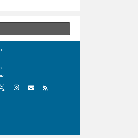
T
m
utz