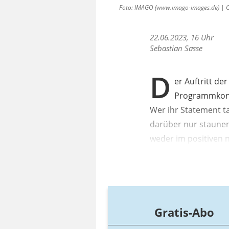
Foto: IMAGO (www.imago-images.de) | Cl
22.06.2023, 16 Uhr
Sebastian Sasse
D
er Auftritt d
Programmkonv
Wer ihr Statement t
darüber nur staunen
weder im positiven 
Gratis-Abo