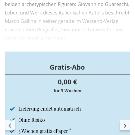
beiden archetypischen Figuren: Giovannino Guareschi.
Leben und Werk dieses italienischen Autors beschreibt
Marco Gallina in seiner gerade im Westend-Verlag
erschienenen Biografie „Giovannino Guareschi. Don
Camillos rebellischer Vater“.
Gratis-Abo
0,00 €
für 3 Wochen
Lieferung endet automatisch
Ohne Risiko
*
3 Wochen gratis ePaper