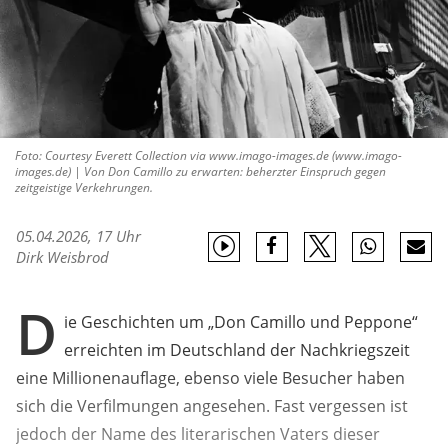
Foto: Courtesy Everett Collection via www.imago-images.de (www.imago-
images.de) | Von Don Camillo zu erwarten: beherzter Einspruch gegen
zeitgeistige Verkehrungen.
05.04.2026, 17 Uhr
Dirk Weisbrod
D
ie Geschichten um „Don Camillo und Peppone“
erreichten im Deutschland der Nachkriegszeit
eine Millionenauflage, ebenso viele Besucher haben
sich die Verfilmungen angesehen. Fast vergessen ist
jedoch der Name des literarischen Vaters dieser