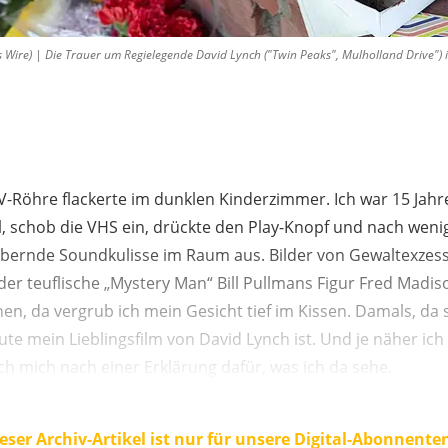
 Wire) | Die Trauer um Regielegende David Lynch ("Twin Peaks", Mulholland Drive") i
TV-Röhre flackerte im dunklen Kinderzimmer. Ich war 15 Jahre 
l, schob die VHS ein, drückte den Play-Knopf und nach wen
wabernde Soundkulisse im Raum aus. Bilder von Gewaltexzes
 der teuflische „Mystery Man“ Bill Pullmans Figur Fred Madiso
n, da vergrub ich mein Gesicht tief im Kissen. Damals, da s
ute mein Lieblingsfilm von David Lynch ist. Und je näher i
h mich nach einer Erklärung dafür, was ich da sehe.
eser Archiv-Artikel ist nur für unsere Digital-Abonnente