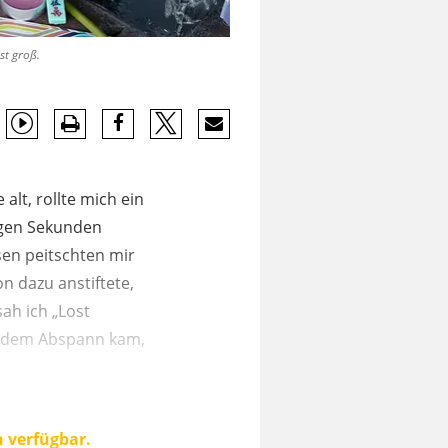
st groß.
alt, rollte mich ein
igen Sekunden
sen peitschten mir
n dazu anstiftete,
ah ich „Lost
ch dem Abspann kam,
n verfügbar.