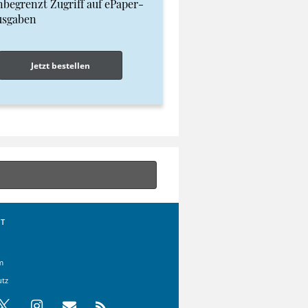
begrenzt Zugriff auf ePaper-
usgaben
Jetzt bestellen
T
m
utz