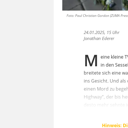
Foto: Paul Christian Gordon (ZUMA Press
24.01.2025, 15 Uhr
Jonathan Ederer
M
eine kleine 
in den Sesse
breitete sich eine 
ins Gesicht. Und als
einen Mord zu begehe
Highway”, der bis he
desto mehr sehnte ic
Hinweis: Di