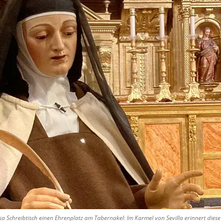
sa Schreibtisch einen Ehrenplatz am Tabernakel: Im Karmel von Sevilla erinnert dies