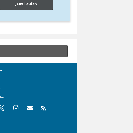
Jetzt kaufen
T
m
utz