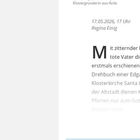
Klostergründerin aus Ávila.
17.05.2026, 17 Uhr
Regina Einig
M
it zitternde
tote Vater d
erstmals erschienen
Drehbuch einer Edga
Klosterkirche Santa I
der Altstadt dienen 
Pforten nur zum Gott
Kirchenraum.