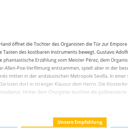
r Hand öffnet die Tochter des Organisten die Tür zur Empore 
ie Tasten des kostbaren Instruments bewegt. Gustavo Adol
e phantastische Erzählung vom Meister Pérez, dem Organi
r-Allen-Poe-Verfilmung entstammen, spielt aber in der bes
nés mitten in der andalusischen Metropole Sevilla. In einer 
Klarissen dort in strenger Klausur dem Herrn. Die Klosterkir
esdienst. Hinter dem Chorgitter leuchtet die goldverzierte
Unsere Empfehlung