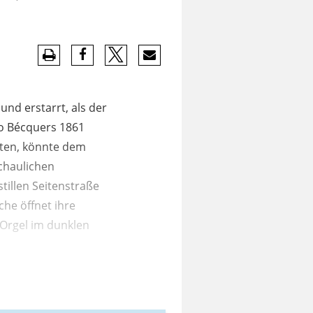
und erstarrt, als der
fo Bécquers 1861
sten, könnte dem
chaulichen
stillen Seitenstraße
che öffnet ihre
 Orgel im dunklen