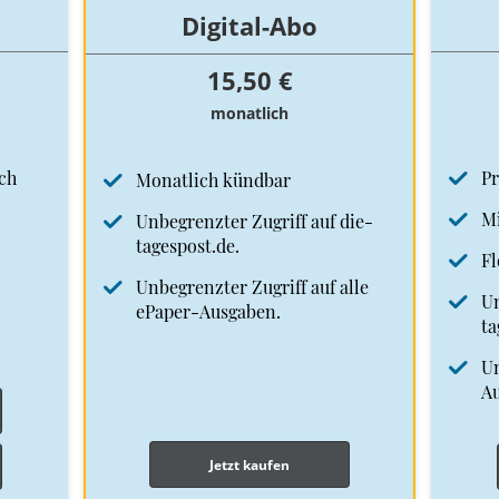
Digital-Abo
15,50 €
monatlich
ch
Pr
Monatlich kündbar
Mi
Unbegrenzter Zugriff auf die-
tagespost.de.
Fl
Unbegrenzter Zugriff auf alle
Un
ePaper-Ausgaben.
ta
Un
A
Jetzt kaufen