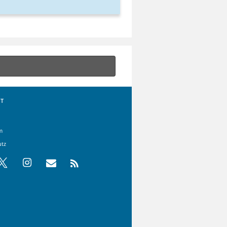
T
m
utz