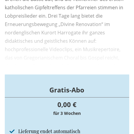
katholischen Gipfeltreffens der Pfarreien stimmen in
Lobpreislieder ein. Drei Tage lang bietet die
Erneuerungsbewegung „Divine Renovation“ im
nordenglischen Kurort Harrogate ihr ganzes
didaktisches und geistliches Können auf:
hochprofessionelle Videoclips, ein Musikrepertoire,
das von Gregorianischem Choral bis Gospel reicht,
charismatisch gestaltete Anbetungsstunden und
Eucharistiefeiern sowie bewegende
Glaubenszeugnisse.
Gratis-Abo
0,00 €
für 3 Wochen
Lieferung endet automatisch