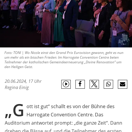
Foto: TONI | Wo Nicole einst den Grand Prix Eurovision gewann, geht es nun
um mehr als ein bisschen Frieden: Im Harrogate Convention Centre beten
Teilnehmer der katholischen Gemeindeerneuerung „Divine Renovation“ um
den Heiligen Geist.
20.06.2024, 17 Uhr
Regina Einig
„G
ott ist gut“ schallt es von der Bühne des
Harrogate Convention Centre. Das
Auditorium antwortet prompt: „die ganze Zeit“. Dann
drehen die Bässe auf, und die Teilnehmer des ersten