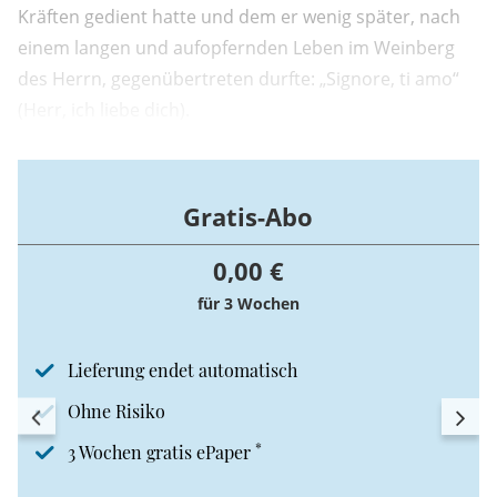
Kräften gedient hatte und dem er wenig später, nach
einem langen und aufopfernden Leben im Weinberg
des Herrn, gegenübertreten durfte: „Signore, ti amo“
(Herr, ich liebe dich).
Gratis-Abo
0,00 €
für 3 Wochen
Lieferung endet automatisch
Ohne Risiko
*
3 Wochen gratis ePaper