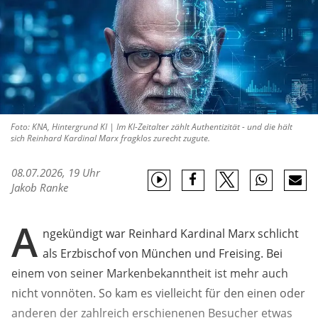
Foto: KNA, Hintergrund KI | Im KI-Zeitalter zählt Authentizität - und die hält
sich Reinhard Kardinal Marx fragklos zurecht zugute.
08.07.2026, 19 Uhr
Jakob Ranke
A
ngekündigt war Reinhard Kardinal Marx schlicht
als Erzbischof von München und Freising. Bei
einem von seiner Markenbekanntheit ist mehr auch
nicht vonnöten. So kam es vielleicht für den einen oder
anderen der zahlreich erschienenen Besucher etwas