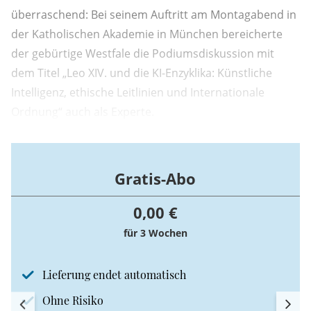
überraschend: Bei seinem Auftritt am Montagabend in
der Katholischen Akademie in München bereicherte
der gebürtige Westfale die Podiumsdiskussion mit
dem Titel „Leo XIV. und die KI-Enzyklika: Künstliche
Intelligenz, ethische Leitlinien und Internationale
Ordnung“ auch als Experte.
Gratis-Abo
0,00 €
für 3 Wochen
Lieferung endet automatisch
Ohne Risiko