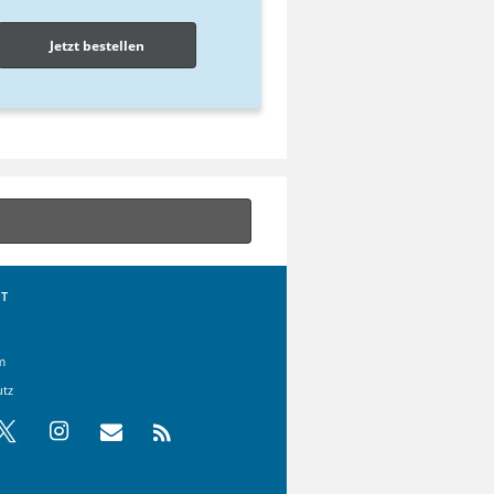
Jetzt bestellen
T
m
utz