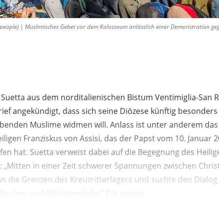
people) | Muslimisches Gebet vor dem Kolosseum anlässlich einer Demonstration ge
 Suetta aus dem norditalienischen Bistum Ventimiglia-San 
rief angekündigt, dass sich seine Diözese künftig besonders
lebenden Muslime widmen will. Anlass ist unter anderem das
iligen Franziskus von Assisi, das der Papst vom 10. Januar 2
en hat. Suetta verweist dabei auf die Begegnung des Heilig
19: „Mitten in einer Zeit schwerer Spannungen zwischen Chr
us die Grenzen des Kreuzritterlagers und suchte den Dialog
Glauben und Nächstenliebe.“ Ein zweiter ...