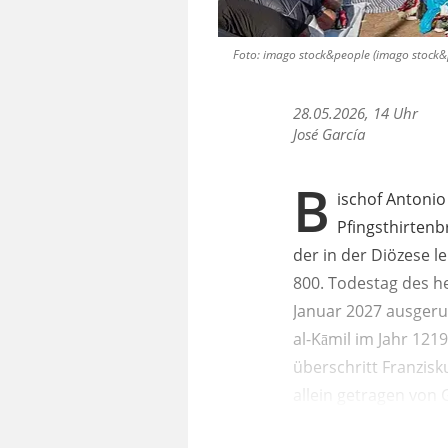
Foto: imago stock&people (imago stock&
28.05.2026, 14 Uhr
José García
B
ischof Antonio
Pfingsthirtenb
der in der Diözese 
800. Todestag des he
Januar 2027 ausgeruf
al-Kāmil im Jahr 12
überschritt Franzisk
allein getragen von 