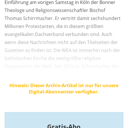
Einführung am vorigen Samstag in Köln der Bonner
Theologe und Religionswissenschaftler Bischof
Thomas Schirrmacher. Er vertritt damit sechshundert
Millionen Protestanten, die in diesem größten
evangelikalen Dachverband verbunden sind. Auch
wenn diese Nachrichten nicht auf den Titelseiten der
Gazetten zu finden ist: Die WEA ist immerhin nach der
katholischen Kirche die zweitgrößte religiöse
Organisation der Welt. Seit 2016 ist Schirrmacher der
leitende Bischof der „Communio messianica“, einer
Gemeinschaft besonders für vom Islam zum
Hinweis: Dieser Archiv-Artikel ist nur für unsere
Christentum übergetretene Konvertiten.
Digital-Abonnenten verfügbar.
Gratis-Abo