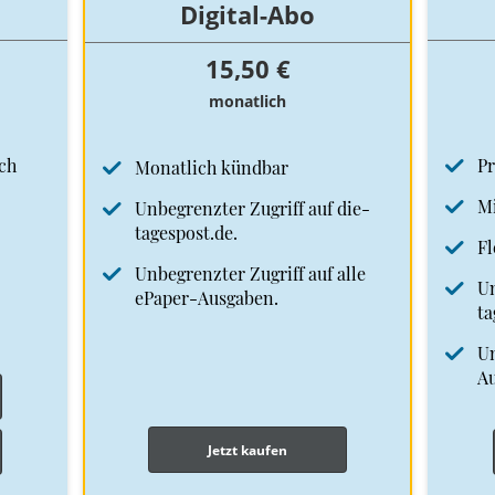
Digital-Abo
15,50 €
monatlich
ch
Pr
Monatlich kündbar
Mi
Unbegrenzter Zugriff auf die-
tagespost.de.
Fl
Unbegrenzter Zugriff auf alle
Un
ePaper-Ausgaben.
ta
Un
A
Jetzt kaufen