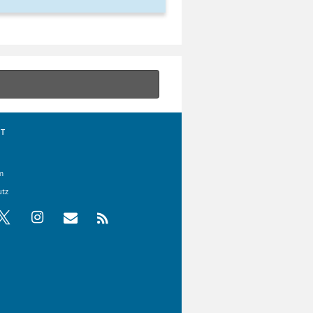
T
m
utz