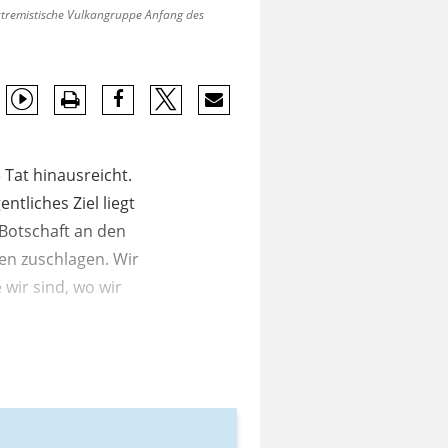
extremistische Vulkangruppe Anfang des
 Tat hinausreicht.
entliches Ziel liegt
 Botschaft an den
nen zuschlagen. Wir
 wir sind, wo wir