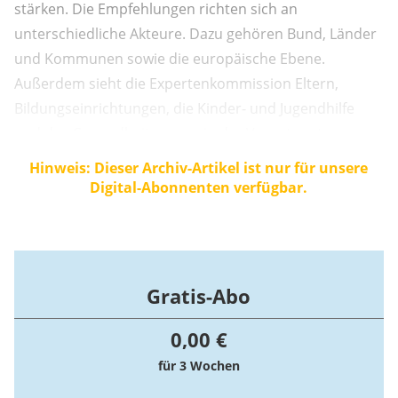
stärken. Die Empfehlungen richten sich an
unterschiedliche Akteure. Dazu gehören Bund, Länder
und Kommunen sowie die europäische Ebene.
Außerdem sieht die Expertenkommission Eltern,
Bildungseinrichtungen, die Kinder- und Jugendhilfe
und das Gesundheitswesen in der Verantwortung.
Auch die Anbieter von digitalen Diensten sollen künftig
Hinweis: Dieser Archiv-Artikel ist nur für unsere
in die Pflicht genommen werden. Hier operieren die
Digital-Abonnenten verfügbar.
Empfehlungen mit einer generellen
Mindestaltersgrenze von 13 Jahren und ...
Gratis-Abo
0,00 €
für 3 Wochen