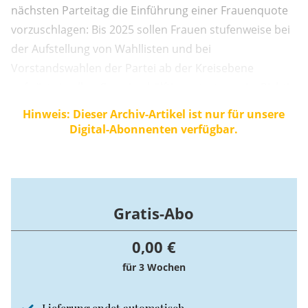
nächsten Parteitag die Einführung einer Frauenquote
vorzuschlagen: Bis 2025 sollen Frauen stufenweise bei
der Aufstellung von Wahllisten und bei
Vorstandswahlen der Partei ab der Kreisebene
aufwärts in allen Gremien hälftig vertreten sein. Richtig
ist: Mindestens die Hälfte der Bevölkerung sind Frauen.
Hinweis: Dieser Archiv-Artikel ist nur für unsere
Was Intellekt, Fleiß, Belastbarkeit und die Fähigkeit zum
Digital-Abonnenten verfügbar.
Management von mehreren ...
Gratis-Abo
0,00 €
für 3 Wochen